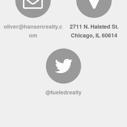
oliver@hansenrealty.c
2711 N. Halsted St.
om
Chicago, IL 60614
@fueledrealty